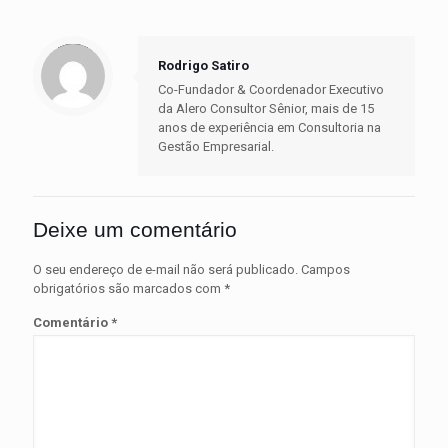
Warning
: Trying to access array offset on value of type null in
/home/gzjjwoy1/public_html/wp-content/themes/betheme/includes/content-single.php
on line
286
Rodrigo Satiro
Co-Fundador & Coordenador Executivo
da Alero Consultor Sênior, mais de 15
anos de experiência em Consultoria na
Gestão Empresarial.
Deixe um comentário
O seu endereço de e-mail não será publicado.
Campos
obrigatórios são marcados com
*
Comentário
*